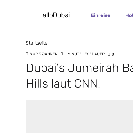
HalloDubai
Einreise
Ho
Startseite
VOR 3 JAHREN
1 MINUTE LESEDAUER
0
Dubai’s Jumeirah Bay
Hills laut CNN!