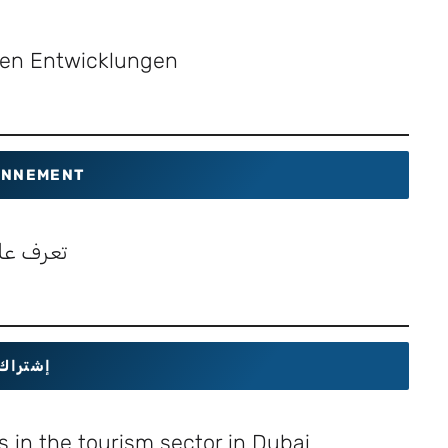
sten Entwicklungen
NNEMENT
تعرف عل
إشتراك
 in the tourism sector in Dubai