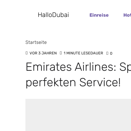
HalloDubai
Einreise
Ho
Startseite
VOR 3 JAHREN
1 MINUTE LESEDAUER
0
Emirates Airlines: S
perfekten Service!