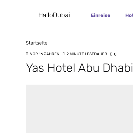
HalloDubai
Einreise
Ho
Startseite
VOR 16 JAHREN
2 MINUTE LESEDAUER
0
Yas Hotel Abu Dhab