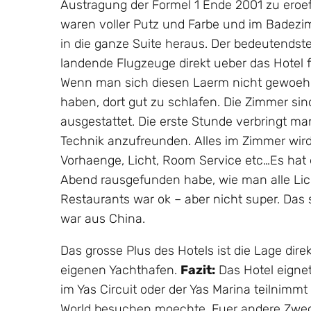
Austragung der Formel 1 Ende 2001 zu eroeff
waren voller Putz und Farbe und im Badezi
in die ganze Suite heraus. Der bedeutendst
landende Flugzeuge direkt ueber das Hotel f
Wenn man sich diesen Laerm nicht gewoehnt
haben, dort gut zu schlafen. Die Zimmer si
ausgestattet. Die erste Stunde verbringt ma
Technik anzufreunden. Alles im Zimmer wir
Vorhaenge, Licht, Room Service etc…Es hat 
Abend rausgefunden habe, wie man alle Lic
Restaurants war ok – aber nicht super. Das s
war aus China.
Das grosse Plus des Hotels ist die Lage dire
eigenen Yachthafen.
Fazit:
Das Hotel eigne
im Yas Circuit oder der Yas Marina teilnimm
World besuchen moechte. Fuer andere Zweck