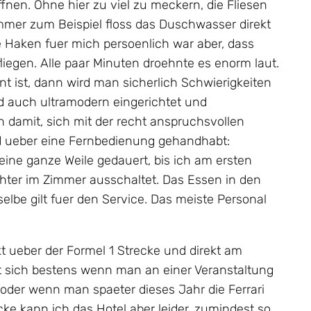
nen. Ohne hier zu viel zu meckern, die Fliesen
mmer zum Beispiel floss das Duschwasser direkt
e Haken fuer mich persoenlich war aber, dass
liegen. Alle paar Minuten droehnte es enorm laut.
 ist, dann wird man sicherlich Schwierigkeiten
nd auch ultramodern eingerichtet und
n damit, sich mit der recht anspruchsvollen
d ueber eine Fernbedienung gehandhabt:
eine ganze Weile gedauert, bis ich am ersten
hter im Zimmer ausschaltet. Das Essen in den
elbe gilt fuer den Service. Das meiste Personal
kt ueber der Formel 1 Strecke und direkt am
t sich bestens wenn man an einer Veranstaltung
t oder wenn man spaeter dieses Jahr die Ferrari
e kann ich das Hotel aber leider, zumindest so