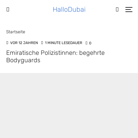
HalloDubai
Startseite
VOR 12 JAHREN
1 MINUTE LESEDAUER
0
Emiratische Polizistinnen: begehrte
Bodyguards