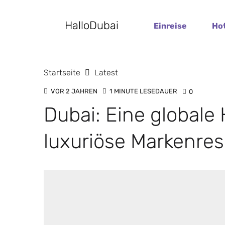
HalloDubai
Einreise
Ho
Startseite
Latest
VOR 2 JAHREN
1 MINUTE LESEDAUER
0
Dubai: Eine globale 
luxuriöse Markenre