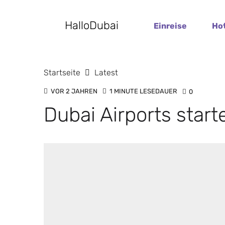
HalloDubai
Einreise
Ho
Startseite
Latest
VOR 2 JAHREN
1 MINUTE LESEDAUER
0
Dubai Airports starte