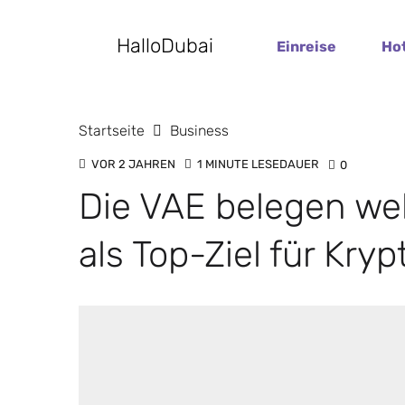
HalloDubai
Einreise
Ho
Startseite
Business
VOR 2 JAHREN
1 MINUTE LESEDAUER
0
Die VAE belegen wel
als Top-Ziel für Kryp