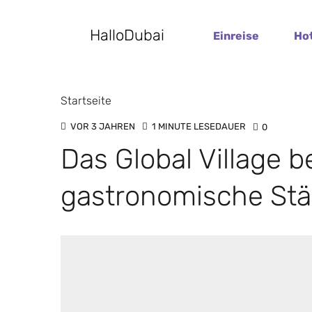
HalloDubai
Einreise
Ho
Startseite
VOR 3 JAHREN
1 MINUTE LESEDAUER
0
Das Global Village 
gastronomische St