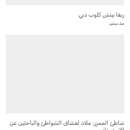
ريفا بيتش كلوب دبي
منذ سنتين
شاطئ الممزر: ملاذ لعشاق الشواطئ والباحثين عن
الاسترخاء