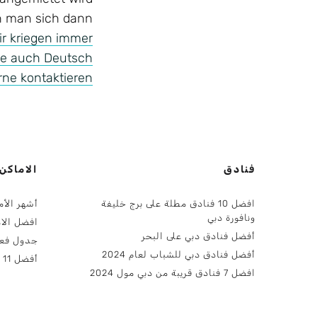
nn man sich dann
ir kriegen immer
ie auch Deutsch
ne kontaktieren.
فنادق
الاماكن
افضل 10 فنادق مطلة على برج خليفة
أشهر الأم
ونافورة دبي
افضل الا
أفضل فنادق دبي على البحر
جدول فعالي
أفضل فنادق دبي للشباب لعام 2024
أفضل 11 أماكن سياحية للأطفال في دبي
افضل 7 فنادق قريبة من دبي مول 2024