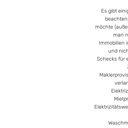
Es gibt ein
beachten:
möchte (außer
man nu
Immobilien 
und nich
Schecks für 
Maklerprovi
verla
Elektri
Mietp
Elektrizitätsw
Waschma