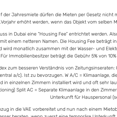
f der Jahresmiete dürfen die Mieten per Gesetz nicht
Vorjahr erhöht werden, wenn das Objekt vom selben Mie
ss in Dubai eine “Housing Fee” entrichtet werden. Also
 mit einem netteren Namen. Die Housing Fee beträgt i
d wird monatlich zusammen mit der Wasser- und Elekt
Für Immobilienbesitzer beträgt die Gebühr 5% von 10% 
ndex zum besseren Verständnis von Zeitungsinseraten: 
entral a/c). Ist zu bevorzugen. W A/C = Klimaanlage, di
 in einzelnen Zimmern installiert wird und oft sehr laut
tioning) Split AC = Separate Klimaanlage in den Zimme
Unterkunft für Hauspersonal (se
ug in die VAE vorbereitet und nun nach einem Mietobje
esser beraten, wenn zuerst eine temporäre Unterkunft