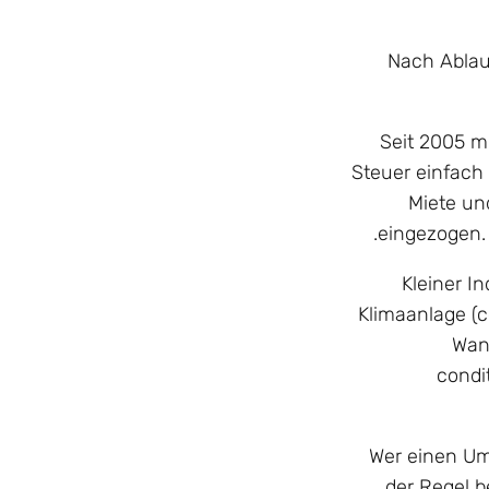
Nach Ablau
Seit 2005 mu
Steuer einfach
Miete un
eingezogen. 
Kleiner I
Klimaanlage (c
Wand
condi
Wer einen Umz
der Regel b