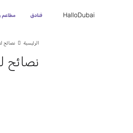
HalloDubai
فنادق
مطاعم و
الرئيسية
نصائح لت
نصائح لت