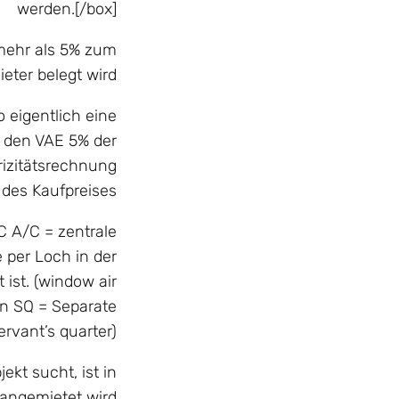
werden.[/box]
 mehr als 5% zum
ter belegt wird.
 eigentlich eine
n den VAE 5% der
rizitätsrechnung
des Kaufpreises.
C A/C = zentrale
e per Loch in der
 ist. (window air
rn SQ = Separate
rvant’s quarter)
kt sucht, ist in
 angemietet wird