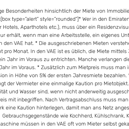
ige Besonderheiten hinsichtlich der Miete von Immobili
[box type=”alert” style=”rounded”]* Wer in den Emirate
 Hotels, Aparthotels etc.), muss über ein Residenzvis
r erhält, wenn man eine Arbeitsstelle, ein eigenes U
in den VAE hat. * Die ausgeschriebenen Mieten versteh
t pro Monat. In den VAE ist es üblich, die Miete mittels
ein Jahr im Voraus zu entrichten. Manche verlangen di
Jahr im Voraus. * Zusätzlich zum Mietpreis muss man i
sion in Höhe von 5% der ersten Jahresmiete bezahlen.
ngt der Vermieter eine einmalige Kaution pro Mietobjekt.
zität und Wasser sind, wenn nicht anderweitig ausgesch
reis mit inbegriffen. Nach Vertragsabschluss muss ma
erk eine Kaution hinterlegen, damit man ans Netz anges
Gebrauchsgegenstände wie Kochherd, Kühlschrank, K
schine müssen in den VAE oft vom Mieter selbst geka