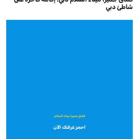
شاطئ دبي
فندق جميرا ميناء السلام
احجز غرفتك الآن