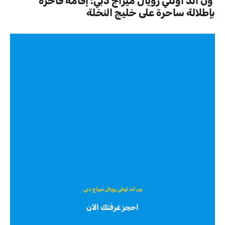
ون آند أونلي رويال ميراج دبي: إقامة فاخرة
بإطلالة ساحرة على خليج النخلة
ون آند أونلي رويال ميراج دبي
احجز غرفتك الآن