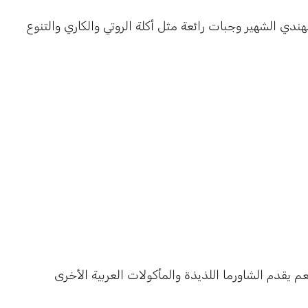
يقدم هذا المطعم الهندي الشهير وجبات رائعة مثل أكلة الروتي والكاري والتنوع
ما السلطان (Sultan Shawarma): مطعم يقدم الشاورما اللذيذة والمأكولات العربية الأخرى