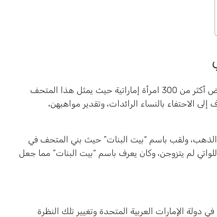
يعتبر متحف المرأة في دبي مركز ثقافي وتاريخي يعرض أكثر من 300 امرأة إماراتية حيث يمثل هذا المتحف
 إلى الاحتفاء بالنساء الرائدات، وتقدير مواهبهن،
الذهب، ولقب باسم “بيت البنات” حيث بني المتحف في
واتي لم يتزوجن، وكان يعرف باسم “بيت البنات” مما جعل
ي دولة الإمارات العربية المتحدة وتغيير تلك النظرة