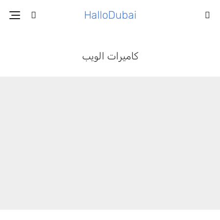
HalloDubai
كاميرات الويب