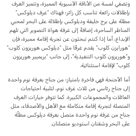
وتضفي لمسة من الأناقة الآسيوية المميزة، وتتميز الغرف
بإطلالات رائعة تناسب كل زائر؛ فهناك “غرف ديلوكس”
مطلة على برج خليفة وديلوكس بإطلالة على البحر لمحبي
المناظر الساحرة، إضافةً إلى غرفة هواة التصوير التي تلهم
الإبداع، أما إذا كنتم تبحثون عن تجربة إقامة مميزة، فإن
“هورايزن كلوب” يقدم غرفًا مثل “ديلوكس هوريزون كلوب”
و”هوريزون كلوب التنفيذية”، إلى جانب “بريميير هوريزون
كلوب” لإقامة استثنائية.
أما الأجنحة فهي فاخرة بامتياز؛ من جناح بغرفة نوم واحدة
إلى جناح رئاسي من ثلاث غرف نوم، لتلبية احتياجات
العائلات والمجموعات الكبيرة. كما تتوفر خيارات الغرف
المتصلة لتجربة إقامة متكاملة مع الأهل والأصدقاء، مثل
جناح من غرفة نوم واحدة متصل بغرفة ديلوكس مطلّة
على البحر وشقتان استوديو متصلتان.