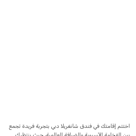
اختتم إقامتك في فندق شانغريلا دبي بتجربة فريدة تجمع
بين الفخامة الآسيوية والضيافة العالمية، حيث ينتظرك