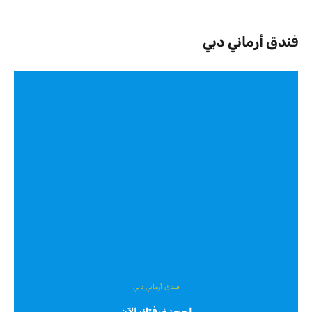
فندق أرماني دبي
فندق أرماني دبي
احجز غرفتك الآن