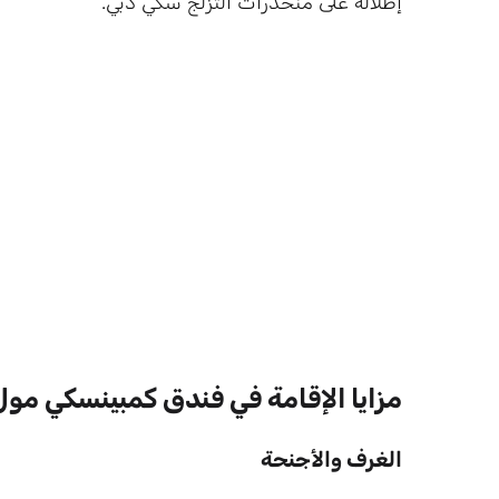
إطلالة على منحدرات التزلج سكي دبي.
مزايا الإقامة في فندق كمبينسكي مول
الغرف والأجنحة