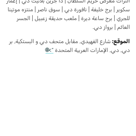
التراث معرض حريم السلطان | ذا جرين بلانيت دبي | إعمار
سكوير | برج خليفة | نافورة دبي | سوق ناصر | منتزه موتينا
للجري | برج ساعة ديرة | ملعب حديقة زعبيل | الجسر
العائم | برواز دبي.
الموقع:
شارع الفهيدي, مقابل متحف دبي و البستكية, بر
دبي, دبي, الإمارات العربية المتحدة
“>🌐