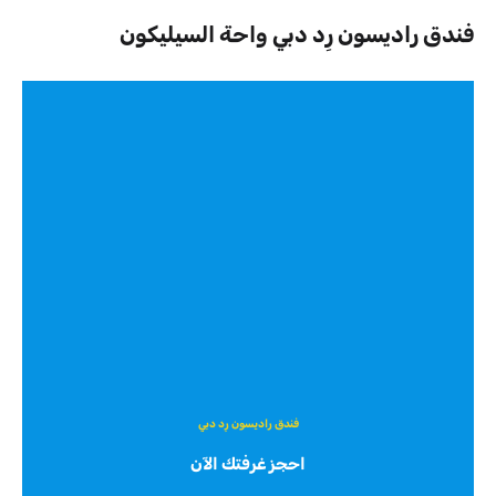
فندق راديسون رِد دبي واحة السيليكون
فندق راديسون رِد دبي
احجز غرفتك الآن