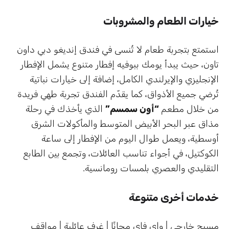
خيارات الطعام والمشروبات
استمتع بتجربة طعام لا تُنسى في فندق إنديغو دبي داون
تاون، حيث يبدأ يومك ببوفيه إفطار متنوع يشمل الإفطار
الإنجليزي والإيرلندي الكامل، إضافة إلى خيارات نباتية
تُرضي جميع الأذواق، كما يقدّم الفندق تجربة طهي فريدة
من خلال مطعم
“أون سمسم”
الذي يأخذك في رحلة
مذاق عبر البحر الأبيض المتوسط والمأكولات الشرق
أوسطية، ويعمل طوال اليوم من الإفطار إلى ساعة
الكوكتيل، في أجواء تناسب العائلات، وتجمع بين الطابع
التقليدي والعصري بلمسات رومانسية.
خدمات أخرى متنوعة
مسبح خارجي | واي فاي مجانًا | غرف عائلية | مواقف