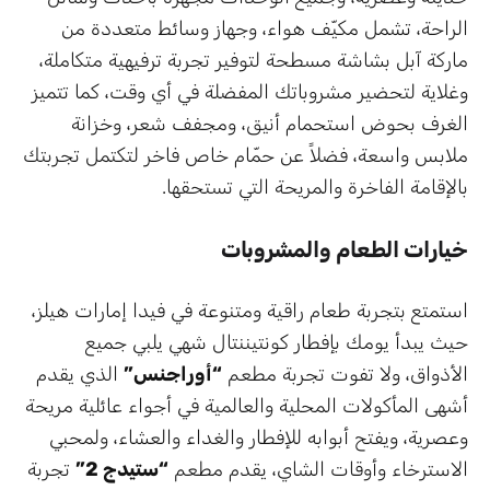
الراحة، تشمل مكيّف هواء، وجهاز وسائط متعددة من
ماركة آبل بشاشة مسطحة لتوفير تجربة ترفيهية متكاملة،
وغلاية لتحضير مشروباتك المفضلة في أي وقت، كما تتميز
الغرف بحوض استحمام أنيق، ومجفف شعر، وخزانة
ملابس واسعة، فضلاً عن حمّام خاص فاخر لتكتمل تجربتك
بالإقامة الفاخرة والمريحة التي تستحقها.
خيارات الطعام والمشروبات
استمتع بتجربة طعام راقية ومتنوعة في فيدا إمارات هيلز،
حيث يبدأ يومك بإفطار كونتيننتال شهي يلبي جميع
الأذواق، ولا تفوت تجربة مطعم
“أوراجنس”
الذي يقدم
أشهى المأكولات المحلية والعالمية في أجواء عائلية مريحة
وعصرية، ويفتح أبوابه للإفطار والغداء والعشاء، ولمحبي
الاسترخاء وأوقات الشاي، يقدم مطعم
“ستيدج 2”
تجربة