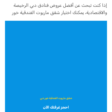
إذا كنت تبحث عن أفضل عروض فنادق دبي الرخيصة
والاقتصادية، يمكنك اختيار شقق ماريوت الفندقية خور
شقق ماريوت الفندقية خور دبي
احجز غرفتك الآن