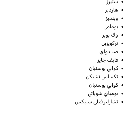
ستيرز
هارديز
وينديز
يومامي
وك بويز
تركويزين
صب واي
فايف جايز
كوابي بوسنيان
تكساس تشيكن
كوابي بوسنيان
بومباي شوباتي
تشارليز فيلي ستيكس