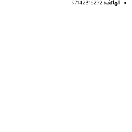
الهاتف:
97142316292+