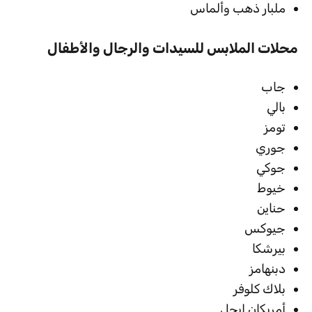
ملبار ذهب وألماس
محلات الملابس للسيدات والرجال والأطفال
جاب
بالي
تومز
جوري
جوكي
خيوط
حناين
جيوكس
بيرشكا
دبنهامز
بلاك كلوفر
أمريكان إيجل