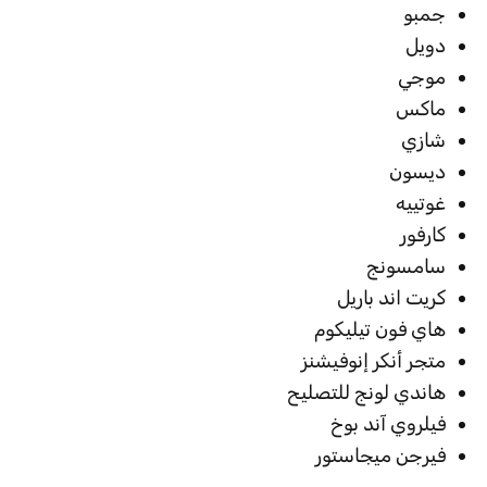
جمبو
دويل
موجي
ماكس
شازي
ديسون
غوتييه
كارفور
سامسونج
كريت اند باريل
هاي فون تيليكوم
متجر أنكر إنوفيشنز
هاندي لونج للتصليح
فيلروي آند بوخ
فيرجن ميجاستور