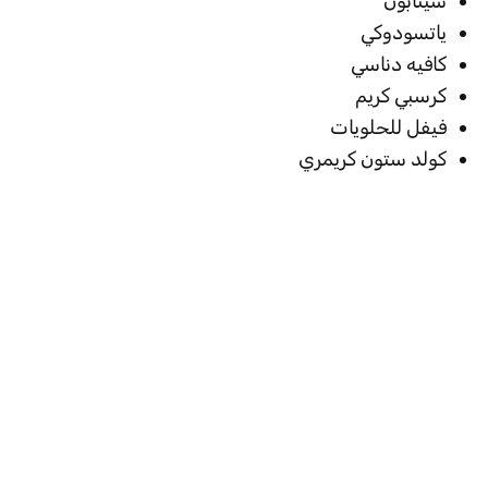
سينابون
ياتسودوكي
كافيه دناسي
كرسبي كريم
فيفل للحلويات
كولد ستون كريمري