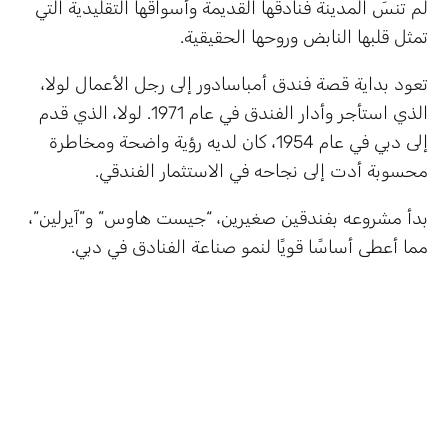
لم تنسَ المدينة فنادقها القديمة وأسواقها التقليدية التي
تمثل قلبها النابض وروحها الحقيقية.
تعود بداية قصة فندق أمباسادور إلى رجل الأعمال لولا،
الذي استأجر وأدار الفندق في عام 1971. لولا، الذي قدم
إلى دبي في عام 1954، كان لديه رؤية واضحة ومخاطرة
محسوبة أدت إلى نجاحه في الاستثمار الفندقي.
بدأ مشروعه بفندقين صغيرين، “جيست هاوس” و”آيرلين”،
مما أعطى أساسًا قويًا لنمو صناعة الفنادق في دبي.