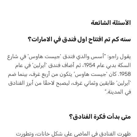
الأسئلة الشائعة
سنه كم تم افتتاح اول فندق في الامارات؟
يقول راجو: “أسس والدي فندق ‘جيست هاوس’ في شارع
السكة بدبي عام 1954، ثم أضاف فندق ‘آيرلين’ في عام
1958. كان ‘جيست هاوس’ يتكون من أربع غرف، بينما ضم
‘آيرلين’ طابقين وثماني غرف، ليصبح لاحقًا من أبرز الفنادق
في المدينة.”
متى بدأت فكرة الفنادق؟
ظهرت الفنادق في الماضي على شكل خانات، وتطورت