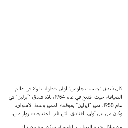
كان فندق “جيست هاوس” أولى خطوات لولا في عالم
الضيافة، حيث افتتح في عام 1954، تلاه فندق “آيرلين” في
عام 1958، تميز “آيرلين” بموقعه المميز وسط الأسواق،
وكان من بين أولى الفنادق التي تلبي احتياجات زوار دبي.
من خلال هذه التجارب الناجحة، تمكن لولا من بناء