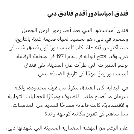
فندق امباسادور أقدم فنادق دبي
فندق أمباسادور الذي يعد أحد رموز الزمن الجميل
وسحره في دبي، هو تجسيد لحياة قديمة غنية بالتاريخ،
منذ أكثر من 45 عامًا كان “أمباسادور” أول فندق شُيد في
دبي، وقد افتتح أبوابه في عام 1971 في منطقة الرفاعة.
برغم التغيرات التي طرأت على المدينة، بقي فندق
أمباسادور رمزًا مهمًا في تاريخ الضيافة بدبي.
في البداية، كان الفندق مكونًا من غرف محدودة، ولكنه
سرعان ما أصبح ملتقى للضيوف ومركزًا للفعاليات التجارية
والاقتصادية، كانت قاعاته مسرحًا للعديد من المناسبات،
مما ساهم في تعزيز مكانته كوجهة رائدة.
على الرغم من النهضة المعمارية الحديثة التي شهدتها دبي،