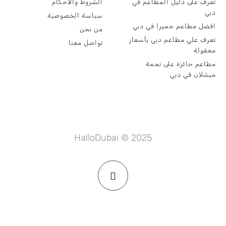
تعرف على دليل المطاعم في
الشروط والأحكام
دبي
سياسة الخصوصية
افضل مطاعم جميرا في دبي
من نحن
تعرف علي مطاعم دبي بأسعار
تواصل معنا
معقولة
مطاعم حائزة على نجمة
ميشلان في دبي
HalloDubai © 2025